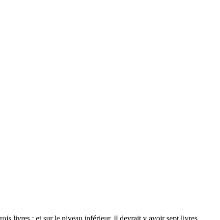
s livres ; et sur le niveau inférieur, il devrait y avoir sept livres.