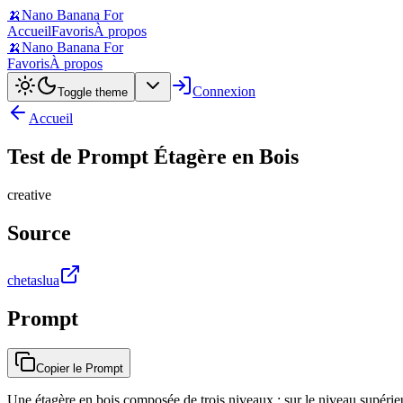
🍌
Nano Banana For
Accueil
Favoris
À propos
🍌
Nano Banana For
Favoris
À propos
Connexion
Toggle theme
Accueil
Test de Prompt Étagère en Bois
creative
Source
chetaslua
Prompt
Copier le Prompt
Une étagère en bois composée de trois niveaux : sur le niveau supérieur, i