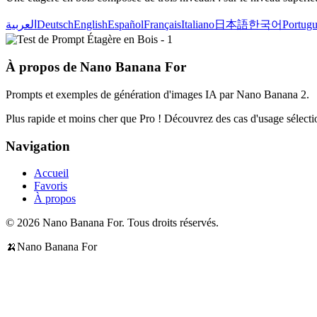
العربية
Deutsch
English
Español
Français
Italiano
日本語
한국어
Portugu
À propos de Nano Banana For
Prompts et exemples de génération d'images IA par Nano Banana 2.
Plus rapide et moins cher que Pro ! Découvrez des cas d'usage sélectio
Navigation
Accueil
Favoris
À propos
© 2026 Nano Banana For. Tous droits réservés.
🍌
Nano Banana For