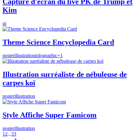
Capture d'écran du live PK de Trump et
Kim
ui
Theme Science Encyclopedia Card
poster
illustration
infographic
+
1
Illustration surréaliste de nébuleuse de
carpes koï
poster
illustration
Style Affiche Super Famicom
poster
illustration
1
2
...
33