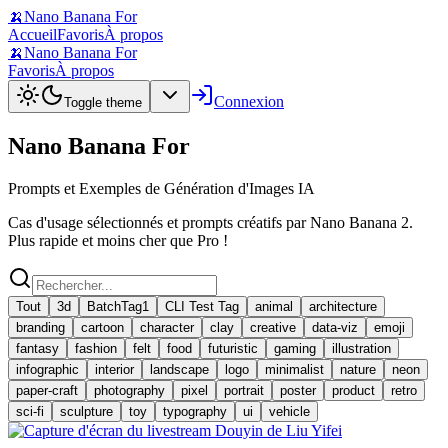
🍌
Nano Banana For
Accueil
Favoris
À propos
🍌
Nano Banana For
Favoris
À propos
Connexion
Toggle theme
Nano Banana For
Prompts et Exemples de Génération d'Images IA
Cas d'usage sélectionnés et prompts créatifs par Nano Banana 2.
Plus rapide et moins cher que Pro !
Tout
3d
BatchTag1
CLI Test Tag
animal
architecture
branding
cartoon
character
clay
creative
data-viz
emoji
fantasy
fashion
felt
food
futuristic
gaming
illustration
infographic
interior
landscape
logo
minimalist
nature
neon
paper-craft
photography
pixel
portrait
poster
product
retro
sci-fi
sculpture
toy
typography
ui
vehicle