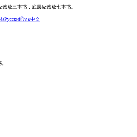
应该放三本书，底层应该放七本书。
ês
Русский
ไทย
中文
感。