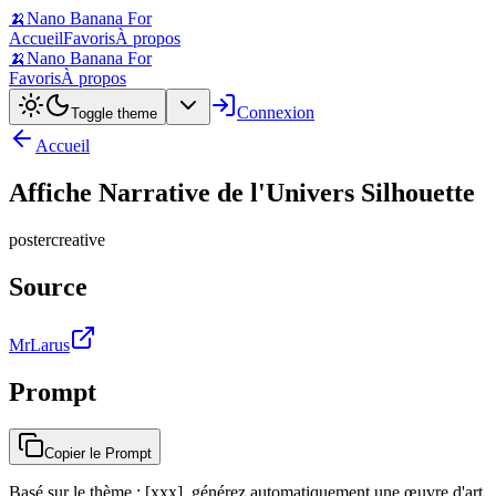
🍌
Nano Banana For
Accueil
Favoris
À propos
🍌
Nano Banana For
Favoris
À propos
Connexion
Toggle theme
Accueil
Affiche Narrative de l'Univers Silhouette
poster
creative
Source
MrLarus
Prompt
Copier le Prompt
Basé sur le thème : [xxx], générez automatiquement une œuvre d'art