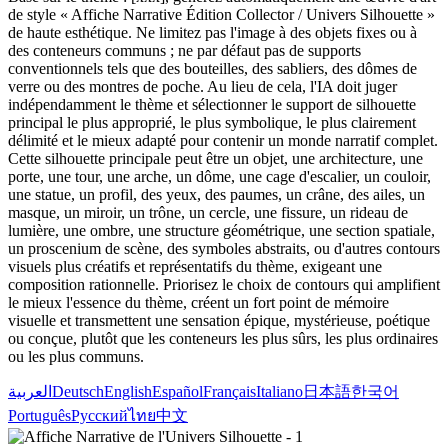
de style « Affiche Narrative Édition Collector / Univers Silhouette »
de haute esthétique. Ne limitez pas l'image à des objets fixes ou à
des conteneurs communs ; ne par défaut pas de supports
conventionnels tels que des bouteilles, des sabliers, des dômes de
verre ou des montres de poche. Au lieu de cela, l'IA doit juger
indépendamment le thème et sélectionner le support de silhouette
principal le plus approprié, le plus symbolique, le plus clairement
délimité et le mieux adapté pour contenir un monde narratif complet.
Cette silhouette principale peut être un objet, une architecture, une
porte, une tour, une arche, un dôme, une cage d'escalier, un couloir,
une statue, un profil, des yeux, des paumes, un crâne, des ailes, un
masque, un miroir, un trône, un cercle, une fissure, un rideau de
lumière, une ombre, une structure géométrique, une section spatiale,
un proscenium de scène, des symboles abstraits, ou d'autres contours
visuels plus créatifs et représentatifs du thème, exigeant une
composition rationnelle. Priorisez le choix de contours qui amplifient
le mieux l'essence du thème, créent un fort point de mémoire
visuelle et transmettent une sensation épique, mystérieuse, poétique
ou conçue, plutôt que les conteneurs les plus sûrs, les plus ordinaires
ou les plus communs.
العربية
Deutsch
English
Español
Français
Italiano
日本語
한국어
Português
Русский
ไทย
中文