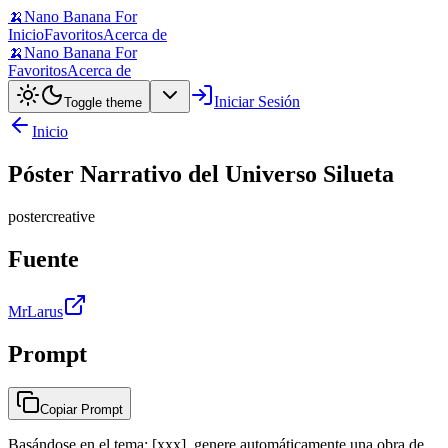
🍌
Nano Banana For
Inicio
Favoritos
Acerca de
🍌
Nano Banana For
Favoritos
Acerca de
Iniciar Sesión
Toggle theme
Inicio
Póster Narrativo del Universo Silueta
poster
creative
Fuente
MrLarus
Prompt
Copiar Prompt
Basándose en el tema: [xxx], genere automáticamente una obra de