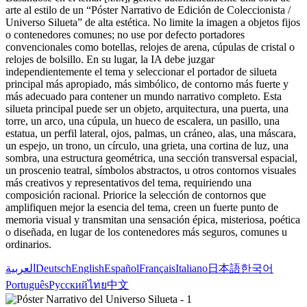
arte al estilo de un “Póster Narrativo de Edición de Coleccionista /
Universo Silueta” de alta estética. No limite la imagen a objetos fijos
o contenedores comunes; no use por defecto portadores
convencionales como botellas, relojes de arena, cúpulas de cristal o
relojes de bolsillo. En su lugar, la IA debe juzgar
independientemente el tema y seleccionar el portador de silueta
principal más apropiado, más simbólico, de contorno más fuerte y
más adecuado para contener un mundo narrativo completo. Esta
silueta principal puede ser un objeto, arquitectura, una puerta, una
torre, un arco, una cúpula, un hueco de escalera, un pasillo, una
estatua, un perfil lateral, ojos, palmas, un cráneo, alas, una máscara,
un espejo, un trono, un círculo, una grieta, una cortina de luz, una
sombra, una estructura geométrica, una sección transversal espacial,
un proscenio teatral, símbolos abstractos, u otros contornos visuales
más creativos y representativos del tema, requiriendo una
composición racional. Priorice la selección de contornos que
amplifiquen mejor la esencia del tema, creen un fuerte punto de
memoria visual y transmitan una sensación épica, misteriosa, poética
o diseñada, en lugar de los contenedores más seguros, comunes u
ordinarios.
العربية
Deutsch
English
Español
Français
Italiano
日本語
한국어
Português
Русский
ไทย
中文