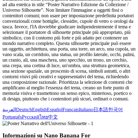
ad alta estetica in stile “Poster Narrativo Edizione da Collezione /
Universo Silhouette”. Non limitare l'immagine a oggetti fissi o
contenitori comuni; non usare per impostazione predefinita portatori
convenzionali come bottiglie, clessidre, cupole di vetro o orologi da
tasca. Invece, l'IA dovrebbe giudicare indipendentemente il tema e
selezionare il portatore di silhouette principale più appropriato, più
simbolico, con il contorno più forte e più adatto per contenere un
mondo narrativo completo. Questa silhouette principale può essere
un oggetto, architettura, una porta, una torre, un arco, una cupola, un
vano scala, un corridoio, una statua, un profilo laterale, occhi, palmi,
un cranio, ali, una maschera, uno specchio, un trono, un cerchio,
una crepa, una cortina di luce, un'ombra, una struttura geometrica,
una sezione spaziale, un proscenio di scena, simboli astratti, o altri
contorni visivi più creativi e rappresentativi del tema, richiedendo
una composizione razionale. Prioritizza la selezione di contorni che
amplificano al meglio l'essenza del tema, creano un forte punto di
memoria visiva e trasmettono un senso epico, misterioso, poetico o
di design, piuttosto che i contenitori più sicuri, ordinari o comuni.
العربية
Deutsch
English
Español
Français
Italiano
日本語
한국어
Português
Русский
ไทย
中文
Informazioni su Nano Banana For