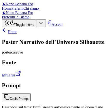
🍌
Nano Banana For
Home
Preferiti
Chi siamo
🍌
Nano Banana For
Preferiti
Chi siamo
Accedi
Toggle theme
Home
Poster Narrativo dell'Universo Silhouette
poster
creative
Fonte
MrLarus
Prompt
Copia Prompt
Basandosi sul tema: [xxx], genera automaticamente un'opera d'arte