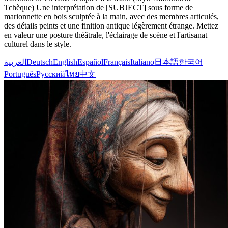
Tchèque) Une interprétation de [SUBJECT] sous forme de
marionnette en bois sculptée à la main, avec des membres articulés,
des détails peints et une finition antique légèrement étrange. Mettez
en valeur une posture théâtrale, l'éclairage de scène et l'artisanat
culturel dans le style.
العربية
Deutsch
English
Español
Français
Italiano
日本語
한국어
Português
Русский
ไทย
中文