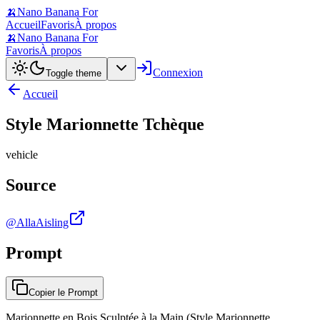
🍌
Nano Banana For
Accueil
Favoris
À propos
🍌
Nano Banana For
Favoris
À propos
Connexion
Toggle theme
Accueil
Style Marionnette Tchèque
vehicle
Source
@AllaAisling
Prompt
Copier le Prompt
Marionnette en Bois Sculptée à la Main (Style Marionnette