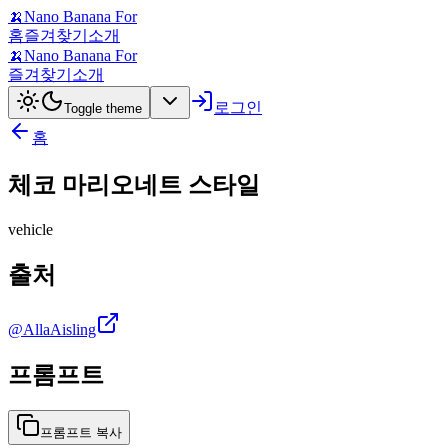
🍌
Nano Banana For
홈
즐겨찾기
소개
🍌
Nano Banana For
즐겨찾기
소개
로그인
Toggle theme
홈
체코 마리오네트 스타일
vehicle
출처
@AllaAisling
프롬프트
프롬프트 복사