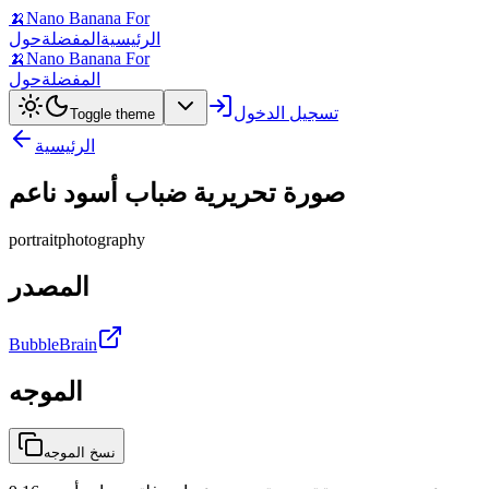
🍌
Nano Banana For
الرئيسية
المفضلة
حول
🍌
Nano Banana For
المفضلة
حول
تسجيل الدخول
Toggle theme
الرئيسية
صورة تحريرية ضباب أسود ناعم
portrait
photography
المصدر
BubbleBrain
الموجه
نسخ الموجه