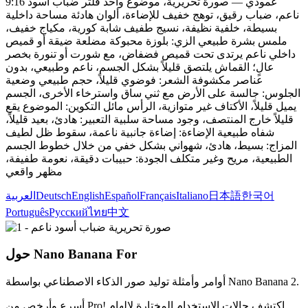
9:16 عمودي — صورة تحريرية، موضوع واحد فلتر ضباب أسود
ناعم، ضباب رقيق، توهج خفيف للإضاءة، ألوان هادئة مساحة داخلية
بسيطة، خلفية نظيفة، نسيج طفيف شابة كورية، مكياج خفيف،
ملمس بشرة طبيعي الزي: بلوزة محبوكة مضلعة ضيقة أو قميص
داخلي ناعم يرتدى تحت قميص فضفاض، مع شورت أو تنورة بخصر
عالٍ؛ القماش يلتصق قليلاً بشكل الجسم، ناعم وطبيعي، بدون
عناصر مكشوفة الشعر: فوضوي قليلاً، حجم طبيعي وضعية
الجلوس: جالسة على الأرض مع ثني ساق واسترخاء الأخرى، الجسم
يميل قليلاً، الأكتاف غير متوازية، الرأس مائل التكوين: الموضوع يقع
قليلاً خارج المنتصف، وجود مساحة سلبية التعبير: هادئ، بعيد قليلاً،
شفاه طبيعية الإضاءة: إضاءة جانبية ناعمة، سقوط ظل لطيف
المزاج: بسيط، هادئ، شهواني بشكل خفي من خلال خطوط الجسم
الطبيعية، مريح وغير متكلف الجودة: حبيبات دقيقة، نعومة طفيفة،
مظهر واقعي
한국어
日本語
Italiano
Français
Español
English
Deutsch
العربية
Português
Русский
ไทย
中文
حول Nano Banana For
أوامر وأمثلة توليد صور الذكاء الاصطناعي بواسطة Nano Banana 2.
أسرع وأرخص من Pro! اكتشف حالات الاستخدام المختارة لإلهام