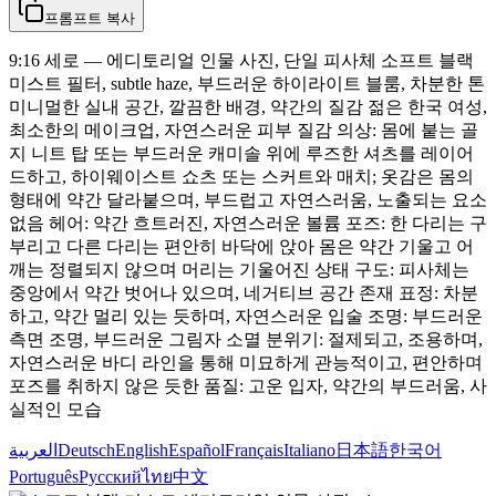
프롬프트 복사
9:16 세로 — 에디토리얼 인물 사진, 단일 피사체 소프트 블랙
미스트 필터, subtle haze, 부드러운 하이라이트 블룸, 차분한 톤
미니멀한 실내 공간, 깔끔한 배경, 약간의 질감 젊은 한국 여성,
최소한의 메이크업, 자연스러운 피부 질감 의상: 몸에 붙는 골
지 니트 탑 또는 부드러운 캐미솔 위에 루즈한 셔츠를 레이어
드하고, 하이웨이스트 쇼츠 또는 스커트와 매치; 옷감은 몸의
형태에 약간 달라붙으며, 부드럽고 자연스러움, 노출되는 요소
없음 헤어: 약간 흐트러진, 자연스러운 볼륨 포즈: 한 다리는 구
부리고 다른 다리는 편안히 바닥에 앉아 몸은 약간 기울고 어
깨는 정렬되지 않으며 머리는 기울어진 상태 구도: 피사체는
중앙에서 약간 벗어나 있으며, 네거티브 공간 존재 표정: 차분
하고, 약간 멀리 있는 듯하며, 자연스러운 입술 조명: 부드러운
측면 조명, 부드러운 그림자 소멸 분위기: 절제되고, 조용하며,
자연스러운 바디 라인을 통해 미묘하게 관능적이고, 편안하며
포즈를 취하지 않은 듯한 품질: 고운 입자, 약간의 부드러움, 사
실적인 모습
العربية
Deutsch
English
Español
Français
Italiano
日本語
한국어
Português
Русский
ไทย
中文