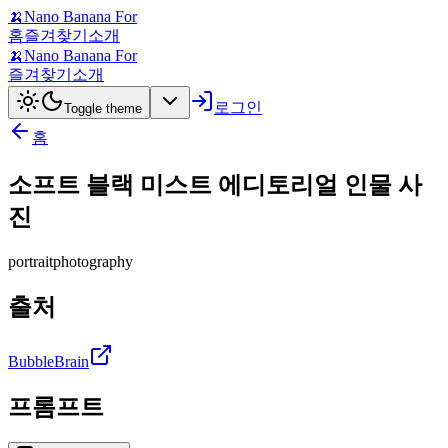
🍌
Nano Banana For
홈
즐겨찾기
소개
🍌
Nano Banana For
즐겨찾기
소개
로그인
Toggle theme
홈
소프트 블랙 미스트 에디토리얼 인물 사
진
portrait
photography
출처
BubbleBrain
프롬프트