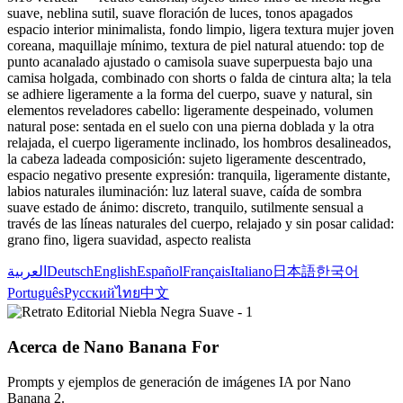
suave, neblina sutil, suave floración de luces, tonos apagados
espacio interior minimalista, fondo limpio, ligera textura mujer joven
coreana, maquillaje mínimo, textura de piel natural atuendo: top de
punto acanalado ajustado o camisola suave superpuesta bajo una
camisa holgada, combinado con shorts o falda de cintura alta; la tela
se adhiere ligeramente a la forma del cuerpo, suave y natural, sin
elementos reveladores cabello: ligeramente despeinado, volumen
natural pose: sentada en el suelo con una pierna doblada y la otra
relajada, el cuerpo ligeramente inclinado, los hombros desalineados,
la cabeza ladeada composición: sujeto ligeramente descentrado,
espacio negativo presente expresión: tranquila, ligeramente distante,
labios naturales iluminación: luz lateral suave, caída de sombra
suave estado de ánimo: discreto, tranquilo, sutilmente sensual a
través de las líneas naturales del cuerpo, relajado y sin posar calidad:
grano fino, ligera suavidad, aspecto realista
العربية
Deutsch
English
Español
Français
Italiano
日本語
한국어
Português
Русский
ไทย
中文
Acerca de Nano Banana For
Prompts y ejemplos de generación de imágenes IA por Nano
Banana 2.