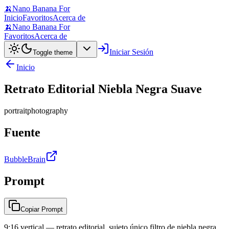
🍌
Nano Banana For
Inicio
Favoritos
Acerca de
🍌
Nano Banana For
Favoritos
Acerca de
Iniciar Sesión
Toggle theme
Inicio
Retrato Editorial Niebla Negra Suave
portrait
photography
Fuente
BubbleBrain
Prompt
Copiar Prompt
9:16 vertical — retrato editorial, sujeto único filtro de niebla negra