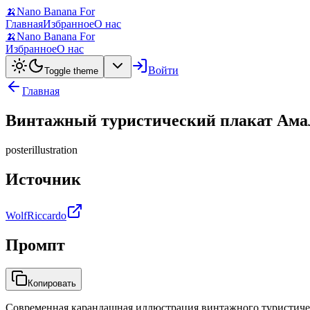
🍌
Nano Banana For
Главная
Избранное
О нас
🍌
Nano Banana For
Избранное
О нас
Войти
Toggle theme
Главная
Винтажный туристический плакат Ама
poster
illustration
Источник
WolfRiccardo
Промпт
Копировать
Современная карандашная иллюстрация винтажного туристичес