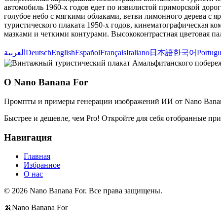
автомобиль 1960-х годов едет по извилистой приморской дорог
голубое небо с мягкими облаками, ветви лимонного дерева с 
туристического плаката 1950-х годов, кинематографическая ко
мазками и четкими контурами. Высококонтрастная цветовая п
العربية
Deutsch
English
Español
Français
Italiano
日本語
한국어
Portugu
О Nano Banana For
Промпты и примеры генерации изображений ИИ от Nano Banan
Быстрее и дешевле, чем Pro! Откройте для себя отобранные п
Навигация
Главная
Избранное
О нас
© 2026 Nano Banana For. Все права защищены.
🍌
Nano Banana For