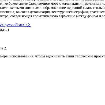
е, глубокое синее Средиземное море с маленькими парусными лод
яркими желтыми лимонами, обрамляющие передний план, теплый л
мпозиция, высокая детализация, текстура шелкографии, графиче
алитра, сохраняющая хроматическую гармонию между фоном и эл
ês
Русский
ไทย
中文
a 2.
римеры использования, чтобы вдохновить ваши творческие проек