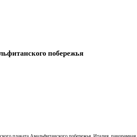
льфитанского побережья
кого плаката Амальфитанского побережья, Италия, панорамная 