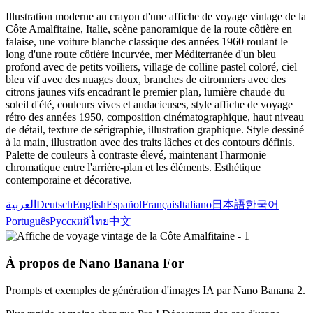
Illustration moderne au crayon d'une affiche de voyage vintage de la
Côte Amalfitaine, Italie, scène panoramique de la route côtière en
falaise, une voiture blanche classique des années 1960 roulant le
long d'une route côtière incurvée, mer Méditerranée d'un bleu
profond avec de petits voiliers, village de colline pastel coloré, ciel
bleu vif avec des nuages doux, branches de citronniers avec des
citrons jaunes vifs encadrant le premier plan, lumière chaude du
soleil d'été, couleurs vives et audacieuses, style affiche de voyage
rétro des années 1950, composition cinématographique, haut niveau
de détail, texture de sérigraphie, illustration graphique. Style dessiné
à la main, illustration avec des traits lâches et des contours définis.
Palette de couleurs à contraste élevé, maintenant l'harmonie
chromatique entre l'arrière-plan et les éléments. Esthétique
contemporaine et décorative.
العربية
Deutsch
English
Español
Français
Italiano
日本語
한국어
Português
Русский
ไทย
中文
À propos de Nano Banana For
Prompts et exemples de génération d'images IA par Nano Banana 2.