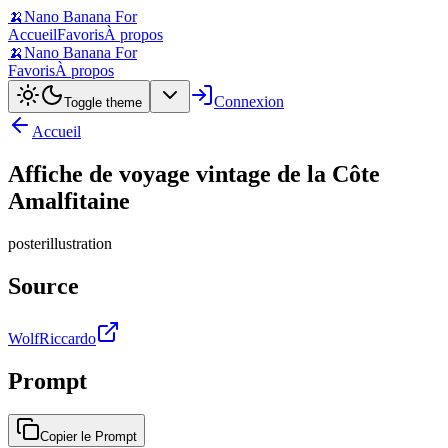
🍌
Nano Banana For
Accueil
Favoris
À propos
🍌
Nano Banana For
Favoris
À propos
Connexion
Toggle theme
Accueil
Affiche de voyage vintage de la Côte
Amalfitaine
poster
illustration
Source
WolfRiccardo
Prompt
Copier le Prompt