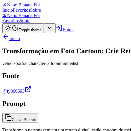
🍌
Nano Banana For
Início
Favoritos
Sobre
🍌
Nano Banana For
Favoritos
Sobre
Entrar
Toggle theme
Início
Transformação em Foto Cartoon: Crie Ret
vehicle
portrait
character
cartoon
minimalist
Fonte
@fy360593
Prompt
Copiar Prompt
Transforme o personagem em um retrato digital, estilo cartoon, de mei