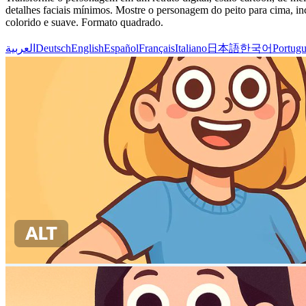
detalhes faciais mínimos. Mostre o personagem do peito para cima, i
colorido e suave. Formato quadrado.
العربية
Deutsch
English
Español
Français
Italiano
日本語
한국어
Portugu