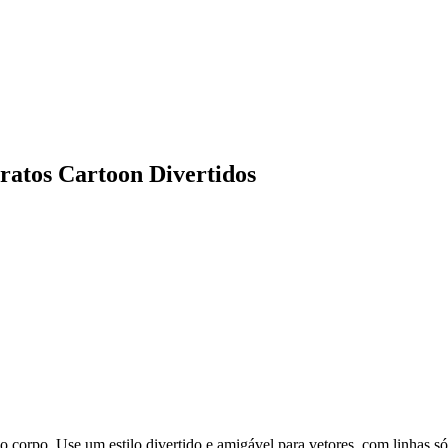
ratos Cartoon Divertidos
o corpo. Use um estilo divertido e amigável para vetores, com linhas s