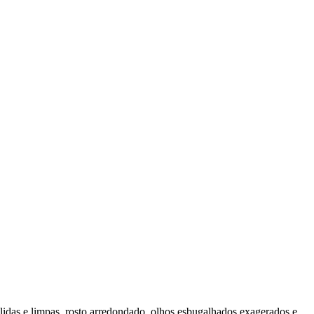
ólidas e limpas, rosto arredondado, olhos esbugalhados exagerados e