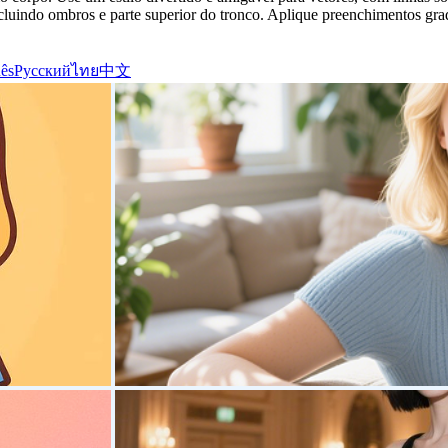
ncluindo ombros e parte superior do tronco. Aplique preenchimentos gr
ês
Русский
ไทย
中文