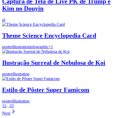
Captura de Tela de Live PK de Trump e
Kim no Douyin
ui
Theme Science Encyclopedia Card
poster
illustration
infographic
+
1
Ilustração Surreal de Nebulosa de Koi
poster
illustration
Estilo de Pôster Super Famicom
poster
illustration
1
2
...
33
Next