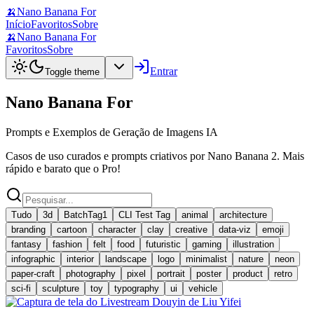
🍌
Nano Banana For
Início
Favoritos
Sobre
🍌
Nano Banana For
Favoritos
Sobre
Entrar
Toggle theme
Nano Banana For
Prompts e Exemplos de Geração de Imagens IA
Casos de uso curados e prompts criativos por Nano Banana 2. Mais
rápido e barato que o Pro!
Tudo
3d
BatchTag1
CLI Test Tag
animal
architecture
branding
cartoon
character
clay
creative
data-viz
emoji
fantasy
fashion
felt
food
futuristic
gaming
illustration
infographic
interior
landscape
logo
minimalist
nature
neon
paper-craft
photography
pixel
portrait
poster
product
retro
sci-fi
sculpture
toy
typography
ui
vehicle