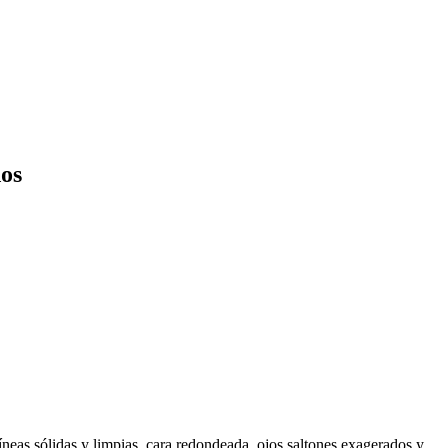
dos
íneas sólidas y limpias, cara redondeada, ojos saltones exagerados y