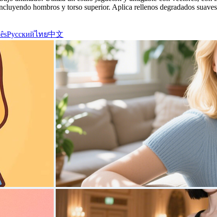
 incluyendo hombros y torso superior. Aplica rellenos degradados suaves
ês
Русский
ไทย
中文