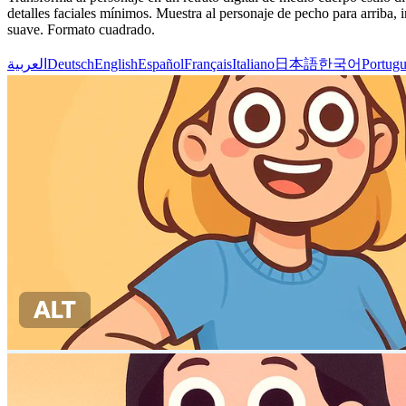
detalles faciales mínimos. Muestra al personaje de pecho para arriba,
suave. Formato cuadrado.
العربية
Deutsch
English
Español
Français
Italiano
日本語
한국어
Portugu