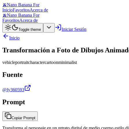
🍌
Nano Banana For
Inicio
Favoritos
Acerca de
🍌
Nano Banana For
Favoritos
Acerca de
Iniciar Sesión
Toggle theme
Inicio
Transformación a Foto de Dibujos Animados
vehicle
portrait
character
cartoon
minimalist
Fuente
@fy360593
Prompt
Copiar Prompt
Transforma al personaje en un retrato digital de medio cuerpo estilo d