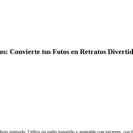
: Convierte tus Fotos en Retratos Diverti
ibujo animado. Utiliza un estilo juguetón y amigable con vectores, con l