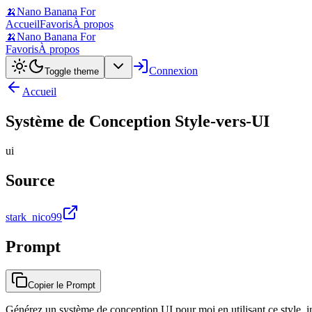
🍌
Nano Banana For
Accueil
Favoris
À propos
🍌
Nano Banana For
Favoris
À propos
Connexion
Toggle theme
Accueil
Système de Conception Style-vers-UI
ui
Source
stark_nico99
Prompt
Copier le Prompt
Générez un système de conception UI pour moi en utilisant ce style, in