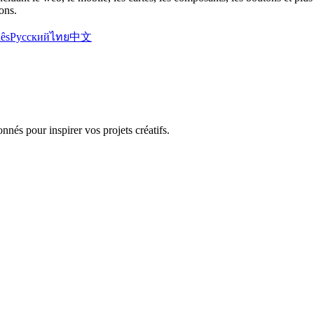
ons.
ês
Русский
ไทย
中文
nnés pour inspirer vos projets créatifs.