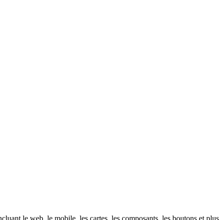
cluant le web, le mobile, les cartes, les composants, les boutons et plu