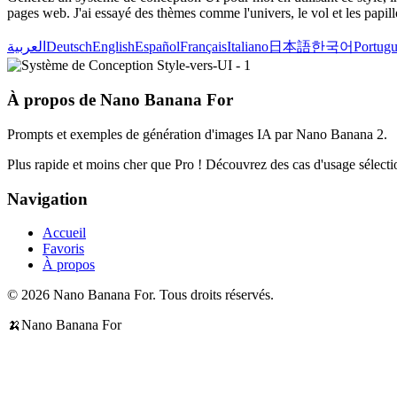
pages web. J'ai essayé des thèmes comme l'univers, le vol et les papill
العربية
Deutsch
English
Español
Français
Italiano
日本語
한국어
Portugu
À propos de Nano Banana For
Prompts et exemples de génération d'images IA par Nano Banana 2.
Plus rapide et moins cher que Pro ! Découvrez des cas d'usage sélectio
Navigation
Accueil
Favoris
À propos
© 2026 Nano Banana For. Tous droits réservés.
🍌
Nano Banana For