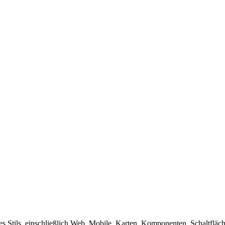
 Stils, einschließlich Web, Mobile, Karten, Komponenten, Schaltfläch