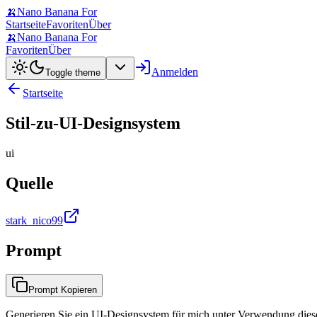
🍌
Nano Banana For
Startseite
Favoriten
Über
🍌
Nano Banana For
Favoriten
Über
Anmelden
Toggle theme
Startseite
Stil-zu-UI-Designsystem
ui
Quelle
stark_nico99
Prompt
Prompt Kopieren
Generieren Sie ein UI-Designsystem für mich unter Verwendung dieses