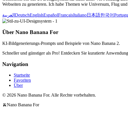
Webseiten zu generieren. Ich habe Themen wie Universum, Flug und 
العربية
Deutsch
English
Español
Français
Italiano
日本語
한국어
Portugu
Über Nano Banana For
KI-Bildgenerierungs-Prompts und Beispiele von Nano Banana 2.
Schneller und günstiger als Pro! Entdecken Sie kuratierte Anwendungsf
Navigation
Startseite
Favoriten
Über
© 2026 Nano Banana For. Alle Rechte vorbehalten.
🍌
Nano Banana For