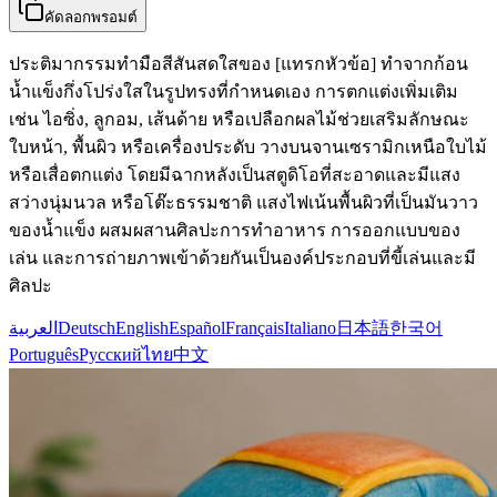
คัดลอกพรอมต์
ประติมากรรมทำมือสีสันสดใสของ [แทรกหัวข้อ] ทำจากก้อน
น้ำแข็งกึ่งโปร่งใสในรูปทรงที่กำหนดเอง การตกแต่งเพิ่มเติม
เช่น ไอซิ่ง, ลูกอม, เส้นด้าย หรือเปลือกผลไม้ช่วยเสริมลักษณะ
ใบหน้า, พื้นผิว หรือเครื่องประดับ วางบนจานเซรามิกเหนือใบไม้
หรือเสื่อตกแต่ง โดยมีฉากหลังเป็นสตูดิโอที่สะอาดและมีแสง
สว่างนุ่มนวล หรือโต๊ะธรรมชาติ แสงไฟเน้นพื้นผิวที่เป็นมันวาว
ของน้ำแข็ง ผสมผสานศิลปะการทำอาหาร การออกแบบของ
เล่น และการถ่ายภาพเข้าด้วยกันเป็นองค์ประกอบที่ขี้เล่นและมี
ศิลปะ
العربية
Deutsch
English
Español
Français
Italiano
日本語
한국어
Português
Русский
ไทย
中文