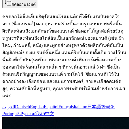
คัดลอกพรอมต์
ช่อดอกไม้สี่เหลี่ยมจัตุรัสแสนโรแมนติกที่ได้รับแรงบันดาลใจ
จาก [ชื่อแบรนด์] ดอกกุหลาบสร้างขึ้นจากรูปแบบภาพหรือพื้น
ผิวที่สะท้อนถึงเอกลักษณ์ของแบรนด์ ช่อดอกไม้ถูกห่อด้วยวัสดุ
หรูหราที่สะท้อนถึงสไตล์อันเป็นเอกลักษณ์ของแบรนด์ (เช่น ผ้า
ไหม, กำมะหยี่, หนัง) และผูกอย่างหรูหราด้วยผลิตภัณฑ์อันเป็น
สัญลักษณ์ของแบรนด์ชิ้นหนึ่ง แทนที่ริบบิ้นแบบดั้งเดิม วางไว้บน
พื้นผิวที่เข้ากับสุนทรียภาพของแบรนด์ เพิ่มการ์ดข้อความข้าง
ช่อดอกไม้พร้อมสโลแกนสั้น ๆ ที่กระตุ้นอารมณ์ 3 คำ ซึ่งเป็น
ตัวแทนจิตวิญญาณของแบรนด์ รวมโลโก้ [ชื่อแบรนด์] ไว้ใน
ฉากอย่างละเอียดอ่อน แสงแบบภาพยนตร์, รายละเอียดคมชัด
สูง, ความชัดลึกที่หรูหรา, คุณภาพระดับพรีเมียมสำหรับการเผย
แพร่.
العربية
Deutsch
English
Español
Français
Italiano
日本語
한국어
Português
Русский
ไทย
中文