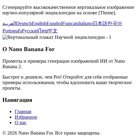
Сгенерируйте высококачественное вертикальное изображение
научно-популярной энциклопедии на основе [Theme].
العربية
Deutsch
English
Español
Français
Italiano
日本語
한국어
Português
Русский
ไทย
中文
О Nano Banana For
Промпты и примеры генерации изображений ИИ от Nano
Banana 2.
Быстрее и дешевле, чем Pro! Откройте для себя отобранные
примеры использования, чтобы вдохновить ваши творческие
проекты.
Навигация
Главная
Избранное
О нас
© 2026 Nano Banana For. Все права защищены.