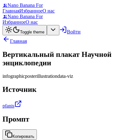
🍌
Nano Banana For
Главная
Избранное
О нас
🍌
Nano Banana For
Избранное
О нас
Войти
Toggle theme
Главная
Вертикальный плакат Научной
энциклопедии
infographic
poster
illustration
data-viz
Источник
pfanis
Промпт
Копировать