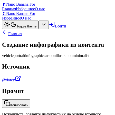
🍌
Nano Banana For
Главная
Избранное
О нас
🍌
Nano Banana For
Избранное
О нас
Войти
Toggle theme
Главная
Создание инфографики из контента
vehicle
portrait
infographic
cartoon
illustration
minimalist
Источник
@dotey
Промпт
Копировать
Пожалуйста, создайте инфографику на основе входного