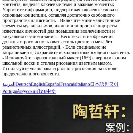
контента, выделяя ключевые темы и важные моменты: -
Упростите информацию, подчеркивая ключевые слова и
основные концепции, оставляя достаточно свободного
пространства для ясности. - Включите минималистичные
элементы мультфильмов, иконки или простые портреты
известных личностей для повышения вовлеченности и
визуального запоминания. - Весь текст и изображения
должны строго использовать стиль цветного мела без
реалистичных иллюстраций. - Если специально не
запрашивается, сохраняйте исходный язык входного контента.
- Используйте горизонтальный макет (16:9) с черным фоном
школьной доски и стилем рисования цветным мелом.
Используйте «nano banana pro» для рисования на основе
предоставленного контента.
العربية
Deutsch
English
Español
Français
Italiano
日本語
한국어
Português
Русский
ไทย
中文