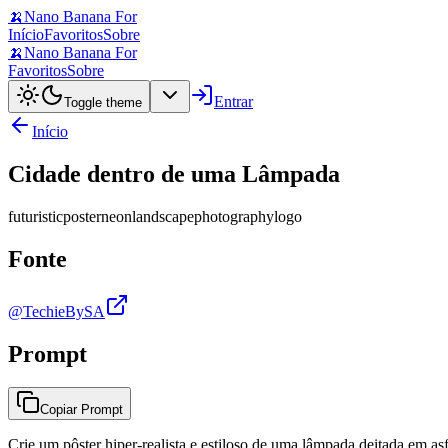
🍌
Nano Banana For
Início
Favoritos
Sobre
🍌
Nano Banana For
Favoritos
Sobre
Entrar
Toggle theme
Início
Cidade dentro de uma Lâmpada
futuristic
poster
neon
landscape
photography
logo
Fonte
@TechieBySA
Prompt
Copiar Prompt
Crie um pôster hiper-realista e estiloso de uma lâmpada deitada em