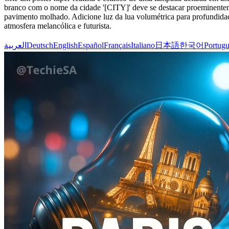
branco com o nome da cidade '[CITY]' deve se destacar proeminente
pavimento molhado. Adicione luz da lua volumétrica para profundida
atmosfera melancólica e futurista.
العربية
Deutsch
English
Español
Français
Italiano
日本語
한국어
Portugu