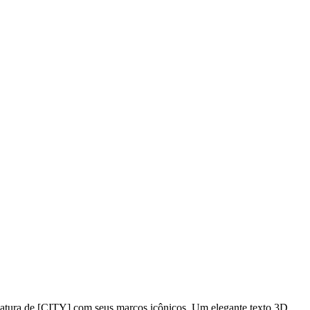
niatura de [CITY] com seus marcos icônicos. Um elegante texto 3D