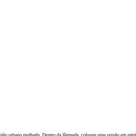
 asfalto urbano molhado. Dentro da lâmpada, coloque uma versão em mi