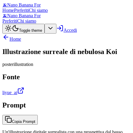
🍌
Nano Banana For
Home
Preferiti
Chi siamo
🍌
Nano Banana For
Preferiti
Chi siamo
Accedi
Toggle theme
Home
Illustrazione surreale di nebulosa Koi
poster
illustration
Fonte
liyue_ai
Prompt
Copia Prompt
Un'illustrazione digitale surrealista con una prospettiva dal basso,