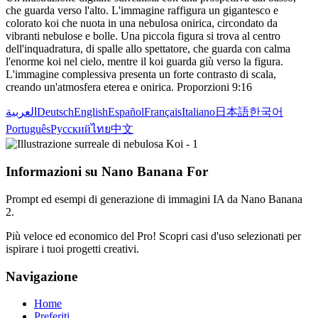
che guarda verso l'alto. L'immagine raffigura un gigantesco e
colorato koi che nuota in una nebulosa onirica, circondato da
vibranti nebulose e bolle. Una piccola figura si trova al centro
dell'inquadratura, di spalle allo spettatore, che guarda con calma
l'enorme koi nel cielo, mentre il koi guarda giù verso la figura.
L'immagine complessiva presenta un forte contrasto di scala,
creando un'atmosfera eterea e onirica. Proporzioni 9:16
العربية
Deutsch
English
Español
Français
Italiano
日本語
한국어
Português
Русский
ไทย
中文
Informazioni su Nano Banana For
Prompt ed esempi di generazione di immagini IA da Nano Banana
2.
Più veloce ed economico del Pro! Scopri casi d'uso selezionati per
ispirare i tuoi progetti creativi.
Navigazione
Home
Preferiti