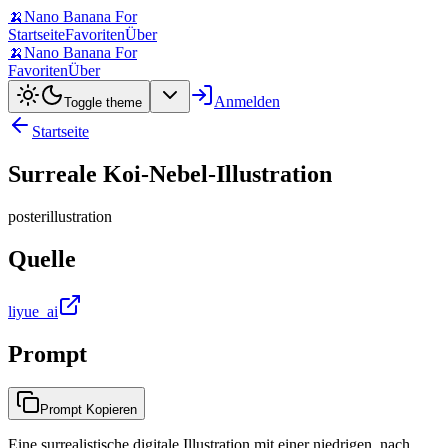
🍌
Nano Banana For
Startseite
Favoriten
Über
🍌
Nano Banana For
Favoriten
Über
Anmelden
Toggle theme
Startseite
Surreale Koi-Nebel-Illustration
poster
illustration
Quelle
liyue_ai
Prompt
Prompt Kopieren
Eine surrealistische digitale Illustration mit einer niedrigen, nach