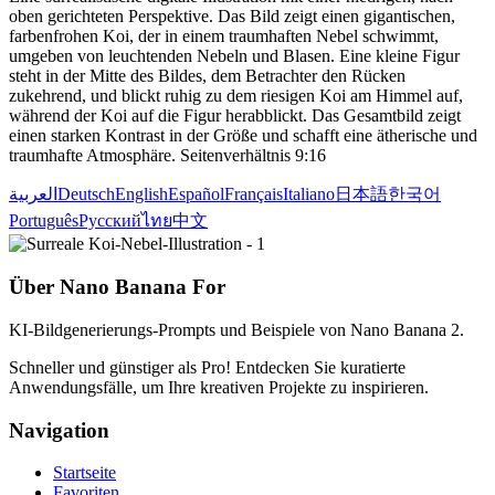
oben gerichteten Perspektive. Das Bild zeigt einen gigantischen,
farbenfrohen Koi, der in einem traumhaften Nebel schwimmt,
umgeben von leuchtenden Nebeln und Blasen. Eine kleine Figur
steht in der Mitte des Bildes, dem Betrachter den Rücken
zukehrend, und blickt ruhig zu dem riesigen Koi am Himmel auf,
während der Koi auf die Figur herabblickt. Das Gesamtbild zeigt
einen starken Kontrast in der Größe und schafft eine ätherische und
traumhafte Atmosphäre. Seitenverhältnis 9:16
العربية
Deutsch
English
Español
Français
Italiano
日本語
한국어
Português
Русский
ไทย
中文
Über Nano Banana For
KI-Bildgenerierungs-Prompts und Beispiele von Nano Banana 2.
Schneller und günstiger als Pro! Entdecken Sie kuratierte
Anwendungsfälle, um Ihre kreativen Projekte zu inspirieren.
Navigation
Startseite
Favoriten