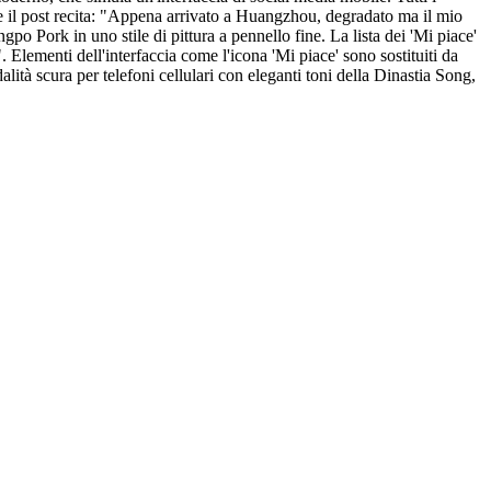
, e il post recita: "Appena arrivato a Huangzhou, degradato ma il mio
o Pork in uno stile di pittura a pennello fine. La lista dei 'Mi piace'
menti dell'interfaccia come l'icona 'Mi piace' sono sostituiti da
à scura per telefoni cellulari con eleganti toni della Dinastia Song,