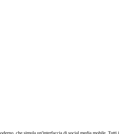
, che simula un'interfaccia di social media mobile. Tutti i