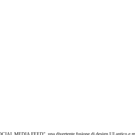
 MEDIA FEED", una divertente fusione di design UI antico e moderno