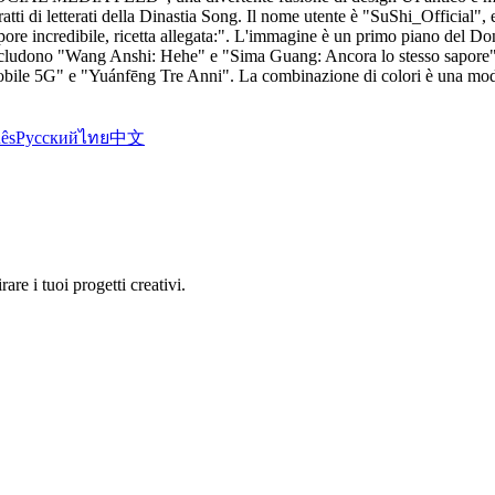
atti di letterati della Dinastia Song. Il nome utente è "SuShi_Official"
e incredibile, ricetta allegata:". L'immagine è un primo piano del Dongp
ludono "Wang Anshi: Hehe" e "Sima Guang: Ancora lo stesso sapore". Ele
ile 5G" e "Yuánfēng Tre Anni". La combinazione di colori è una modalit
ês
Русский
ไทย
中文
re i tuoi progetti creativi.