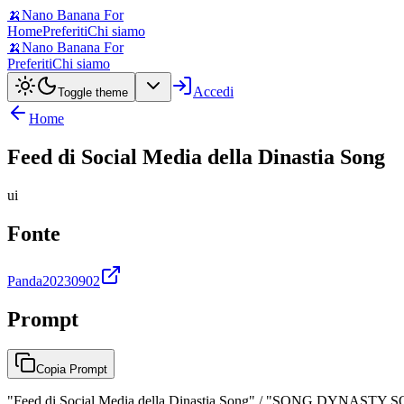
🍌
Nano Banana For
Home
Preferiti
Chi siamo
🍌
Nano Banana For
Preferiti
Chi siamo
Accedi
Toggle theme
Home
Feed di Social Media della Dinastia Song
ui
Fonte
Panda20230902
Prompt
Copia Prompt
"Feed di Social Media della Dinastia Song" / "SONG DYNASTY SOCIAL