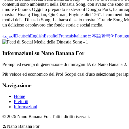
contenuti sono ambientati nella Dinastia Song, con avatar che sono ritr
umore è buono. Oggi ho preparato io stesso il Dongpo Pork, ha un sapor
mostra "Huang Tingjian, Qin Guan, Foyin e altri 126". I commenti inc
motivi della Dinastia Song. La barra di stato mostra "Grande Song Mob
un delizioso capolavoro che fonde storia e social media.
العربية
Deutsch
English
Español
Français
Italiano
日本語
한국어
Portugu
Informazioni su Nano Banana For
Prompt ed esempi di generazione di immagini IA da Nano Banana 2.
Più veloce ed economico del Pro! Scopri casi d'uso selezionati per ispira
Navigazione
Home
Preferiti
Informazioni
© 2026 Nano Banana For. Tutti i diritti riservati.
🍌
Nano Banana For