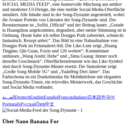
SOCIAL MEDIA FEED“, eine humorvolle Mischung aus antiker
und moderner UI-Design, die eine mobile Social-Media-Oberfläche
simuliert. Alle Inhalte sind in der Song-Dynastie angesiedelt, wobei
die Avatare Porträts von Literaten der Song-Dynastie sind. Der
Benutzername ist „SuShi_Official“ und der Beitrag lautet: „Gerade
in Huangzhou angekommen, degradiert, aber meine Stimmung ist in
Ordnung. Heute habe ich selbst Dongpo Pork zubereitet, schmeckt
fantastisch, Rezept anbei:“. Das Bild ist eine Nahaufnahme von
Dongpo Pork im Feinmalerei-Stil. Die Like-Liste zeigt „Huang
Tingjian, Qin Guan, Foyin und 126 weitere“. Kommentare
umfassen „Wang Anshi: Hehe“ und „Sima Guang: Immer noch
derselbe Geschmack“. Oberflächenelemente wie das Like-Symbol
sind durch Song-Dynastie-Muster ersetzt. Die Statusleiste zeigt
„Große Song Mobile 5G“ und „Yuánfēng Drei Jahre“. Das
Farbschema ist ein Dunkelmodus für Mobiltelefone mit eleganten
Song-Dynastie-Tönen, ein reizvolles Meisterwerk, das Geschichte
und Social Media verbindet.
العربية
Deutsch
English
Español
Français
Italiano
日本語
한국어
Português
Русский
ไทย
中文
Über Nano Banana For