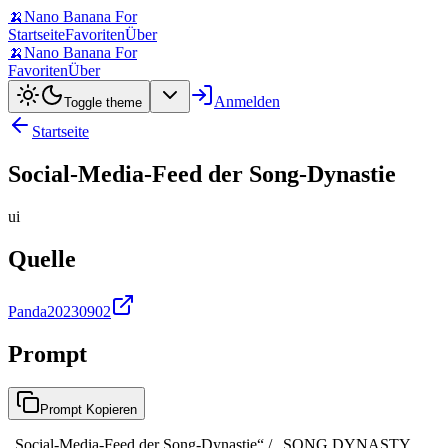
🍌
Nano Banana For
Startseite
Favoriten
Über
🍌
Nano Banana For
Favoriten
Über
Anmelden
Toggle theme
Startseite
Social-Media-Feed der Song-Dynastie
ui
Quelle
Panda20230902
Prompt
Prompt Kopieren
„Social-Media-Feed der Song-Dynastie“ / „SONG DYNASTY