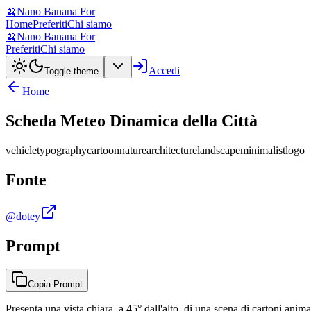
🍌
Nano Banana For
Home
Preferiti
Chi siamo
🍌
Nano Banana For
Preferiti
Chi siamo
Accedi
Toggle theme
Home
Scheda Meteo Dinamica della Città
vehicle
typography
cartoon
nature
architecture
landscape
minimalist
logo
Fonte
@dotey
Prompt
Copia Prompt
Presenta una vista chiara, a 45° dall'alto, di una scena di cartoni anim