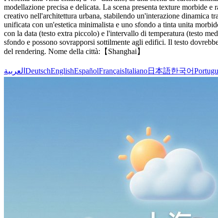
modellazione precisa e delicata. La scena presenta texture morbide e raf
creativo nell'architettura urbana, stabilendo un'interazione dinamica t
unificata con un'estetica minimalista e uno sfondo a tinta unita morbido
con la data (testo extra piccolo) e l'intervallo di temperatura (testo 
sfondo e possono sovrapporsi sottilmente agli edifici. Il testo dovrebbe
del rendering. Nome della città:【Shanghai】
العربية
Deutsch
English
Español
Français
Italiano
日本語
한국어
Portugu