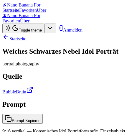
🍌
Nano Banana For
Startseite
Favoriten
Über
🍌
Nano Banana For
Favoriten
Über
Anmelden
Toggle theme
Startseite
Weiches Schwarzes Nebel Idol Porträt
portrait
photography
Quelle
BubbleBrain
Prompt
Prompt Kopieren
9:16 vertikal — Koreanisches Idol Porträtfotografie, Einzelsubjekt,