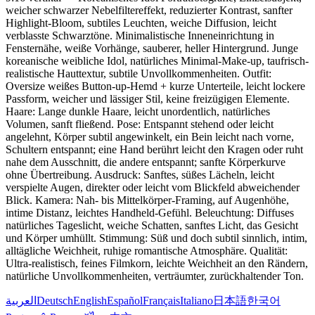
weicher schwarzer Nebelfiltereffekt, reduzierter Kontrast, sanfter
Highlight-Bloom, subtiles Leuchten, weiche Diffusion, leicht
verblasste Schwarztöne. Minimalistische Inneneinrichtung in
Fensternähe, weiße Vorhänge, sauberer, heller Hintergrund. Junge
koreanische weibliche Idol, natürliches Minimal-Make-up, taufrisch-
realistische Hauttextur, subtile Unvollkommenheiten. Outfit:
Oversize weißes Button-up-Hemd + kurze Unterteile, leicht lockere
Passform, weicher und lässiger Stil, keine freizügigen Elemente.
Haare: Lange dunkle Haare, leicht unordentlich, natürliches
Volumen, sanft fließend. Pose: Entspannt stehend oder leicht
angelehnt, Körper subtil angewinkelt, ein Bein leicht nach vorne,
Schultern entspannt; eine Hand berührt leicht den Kragen oder ruht
nahe dem Ausschnitt, die andere entspannt; sanfte Körperkurve
ohne Übertreibung. Ausdruck: Sanftes, süßes Lächeln, leicht
verspielte Augen, direkter oder leicht vom Blickfeld abweichender
Blick. Kamera: Nah- bis Mittelkörper-Framing, auf Augenhöhe,
intime Distanz, leichtes Handheld-Gefühl. Beleuchtung: Diffuses
natürliches Tageslicht, weiche Schatten, sanftes Licht, das Gesicht
und Körper umhüllt. Stimmung: Süß und doch subtil sinnlich, intim,
alltägliche Weichheit, ruhige romantische Atmosphäre. Qualität:
Ultra-realistisch, feines Filmkorn, leichte Weichheit an den Rändern,
natürliche Unvollkommenheiten, verträumter, zurückhaltender Ton.
العربية
Deutsch
English
Español
Français
Italiano
日本語
한국어