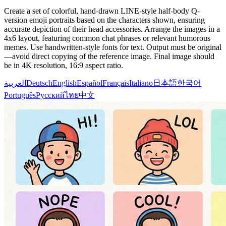
Create a set of colorful, hand-drawn LINE-style half-body Q-
version emoji portraits based on the characters shown, ensuring
accurate depiction of their head accessories. Arrange the images in a
4x6 layout, featuring common chat phrases or relevant humorous
memes. Use handwritten-style fonts for text. Output must be original
—avoid direct copying of the reference image. Final image should
be in 4K resolution, 16:9 aspect ratio.
العربية
Deutsch
English
Español
Français
Italiano
日本語
한국어
Português
Русский
ไทย
中文