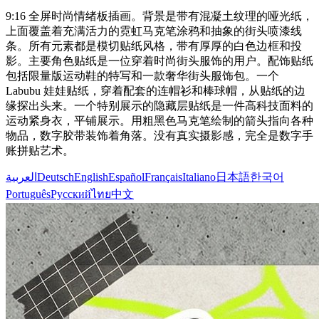
9:16 全屏时尚情绪板插画。背景是带有混凝土纹理的哑光纸，
上面覆盖着充满活力的霓虹马克笔涂鸦和抽象的街头喷漆线
条。所有元素都是模切贴纸风格，带有厚厚的白色边框和投
影。主要角色贴纸是一位穿着时尚街头服饰的用户。配饰贴纸
包括限量版运动鞋的特写和一款奢华街头服饰包。一个
Labubu 娃娃贴纸，穿着配套的连帽衫和棒球帽，从贴纸的边
缘探出头来。一个特别展示的隐藏层贴纸是一件高科技面料的
运动紧身衣，平铺展示。用粗黑色马克笔绘制的箭头指向各种
物品，数字胶带装饰着角落。没有真实摄影感，完全是数字手
账拼贴艺术。
العربية
Deutsch
English
Español
Français
Italiano
日本語
한국어
Português
Русский
ไทย
中文