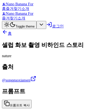
🍌
Nano Banana For
홈
즐겨찾기
소개
🍌
Nano Banana For
즐겨찾기
소개
로그인
Toggle theme
홈
셀럽 화보 촬영 비하인드 스토리
nature
출처
@songguoxiansen
프롬프트
프롬프트 복사