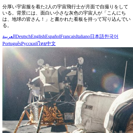
分厚い宇宙服を着た2人の宇宙飛行士が月面で自撮りをして
いる。背景には、面白い小さな灰色の宇宙人が「こんにち
は、地球の皆さん！」と書かれた看板を持って写り込んでい
る。
العربية
Deutsch
English
Español
Français
Italiano
日本語
한국어
Português
Русский
ไทย
中文