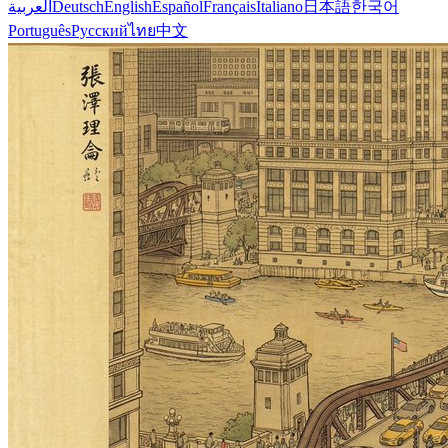
العربية
Deutsch
English
Español
Français
Italiano
日本語
한국어
Português
Русский
ไทย
中文