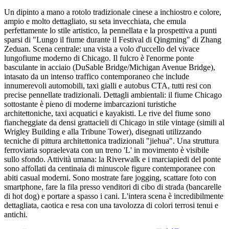
Un dipinto a mano a rotolo tradizionale cinese a inchiostro e colore,
ampio e molto dettagliato, su seta invecchiata, che emula
perfettamente lo stile artistico, la pennellata e la prospettiva a punti
sparsi di "Lungo il fiume durante il Festival di Qingming" di Zhang
Zeduan. Scena centrale: una vista a volo d'uccello del vivace
lungofiume moderno di Chicago. Il fulcro è l'enorme ponte
basculante in acciaio (DuSable Bridge/Michigan Avenue Bridge),
intasato da un intenso traffico contemporaneo che include
innumerevoli automobili, taxi gialli e autobus CTA, tutti resi con
precise pennellate tradizionali. Dettagli ambientali: il fiume Chicago
sottostante è pieno di moderne imbarcazioni turistiche
architettoniche, taxi acquatici e kayakisti. Le rive del fiume sono
fiancheggiate da densi grattacieli di Chicago in stile vintage (simili al
Wrigley Building e alla Tribune Tower), disegnati utilizzando
tecniche di pittura architettonica tradizionali "jiehua". Una struttura
ferroviaria sopraelevata con un treno 'L' in movimento è visibile
sullo sfondo. Attività umana: la Riverwalk e i marciapiedi del ponte
sono affollati da centinaia di minuscole figure contemporanee con
abiti casual moderni. Sono mostrate fare jogging, scattare foto con
smartphone, fare la fila presso venditori di cibo di strada (bancarelle
di hot dog) e portare a spasso i cani. L'intera scena è incredibilmente
dettagliata, caotica e resa con una tavolozza di colori terrosi tenui e
antichi.