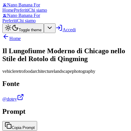
🍌
Nano Banana For
Home
Preferiti
Chi siamo
🍌
Nano Banana For
Preferiti
Chi siamo
Accedi
Toggle theme
Home
Il Lungofiume Moderno di Chicago nello
Stile del Rotolo di Qingming
vehicle
retro
food
architecture
landscape
photography
Fonte
@dotey
Prompt
Copia Prompt