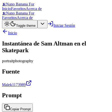
🍌
Nano Banana For
Inicio
Favoritos
Acerca de
🍌
Nano Banana For
Favoritos
Acerca de
Iniciar Sesión
Toggle theme
Inicio
Instantánea de Sam Altman en el
Skatepark
portrait
photography
Fuente
Malek1173989
Prompt
Copiar Prompt