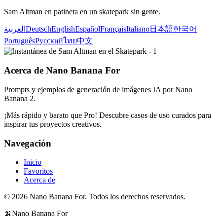
Sam Altman en patineta en un skatepark sin gente.
العربية
Deutsch
English
Español
Français
Italiano
日本語
한국어
Português
Русский
ไทย
中文
Acerca de Nano Banana For
Prompts y ejemplos de generación de imágenes IA por Nano
Banana 2.
¡Más rápido y barato que Pro! Descubre casos de uso curados para
inspirar tus proyectos creativos.
Navegación
Inicio
Favoritos
Acerca de
© 2026 Nano Banana For. Todos los derechos reservados.
🍌
Nano Banana For