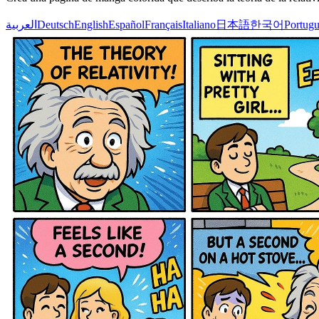
العربية
Deutsch
English
Español
Français
Italiano
日本語
한국어
Portugu