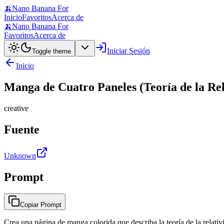
🍌
Nano Banana For
Inicio
Favoritos
Acerca de
🍌
Nano Banana For
Favoritos
Acerca de
Iniciar Sesión
Toggle theme
Inicio
Manga de Cuatro Paneles (Teoría de la Rel
creative
Fuente
Unknown
Prompt
Copiar Prompt
Crea una página de manga colorida que describa la teoría de la relati