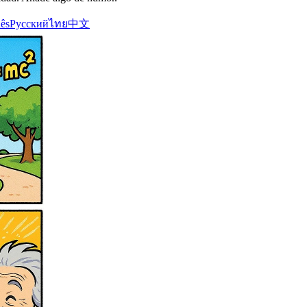
ês
Русский
ไทย
中文