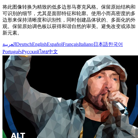
将此图像转换为精致的低多边形马赛克风格。保留原始结构和
可识别的细节，尤其是面部特征和轮廓。使用小而高密度的多
边形来保持清晰度和识别性，同时创建晶体状的、多面化的外
观。保留原始调色板以获得和谐自然的审美。避免改变或添加
新元素。
العربية
Deutsch
English
Español
Français
Italiano
日本語
한국어
Português
Русский
ไทย
中文