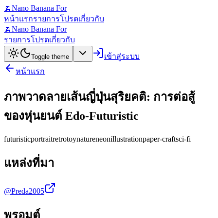
🍌
Nano Banana For
หน้าแรก
รายการโปรด
เกี่ยวกับ
🍌
Nano Banana For
รายการโปรด
เกี่ยวกับ
เข้าสู่ระบบ
Toggle theme
หน้าแรก
ภาพวาดลายเส้นญี่ปุ่นสุริยคติ: การต่อสู้
ของหุ่นยนต์ Edo-Futuristic
futuristic
portrait
retro
toy
nature
neon
illustration
paper-craft
sci-fi
แหล่งที่มา
@Preda2005
พรอมต์