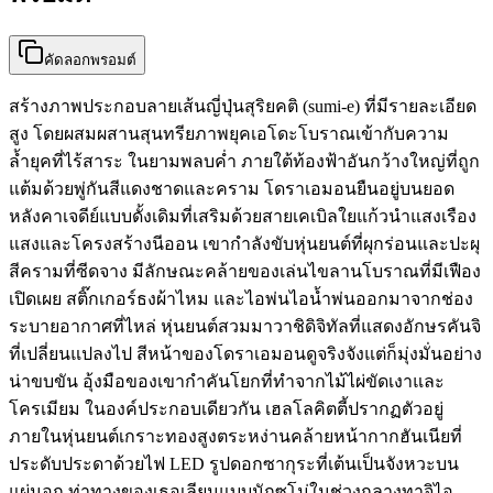
คัดลอกพรอมต์
สร้างภาพประกอบลายเส้นญี่ปุ่นสุริยคติ (sumi-e) ที่มีรายละเอียด
สูง โดยผสมผสานสุนทรียภาพยุคเอโดะโบราณเข้ากับความ
ล้ำยุคที่ไร้สาระ ในยามพลบค่ำ ภายใต้ท้องฟ้าอันกว้างใหญ่ที่ถูก
แต้มด้วยพู่กันสีแดงชาดและคราม โดราเอมอนยืนอยู่บนยอด
หลังคาเจดีย์แบบดั้งเดิมที่เสริมด้วยสายเคเบิลใยแก้วนำแสงเรือง
แสงและโครงสร้างนีออน เขากำลังขับหุ่นยนต์ที่ผุกร่อนและปะผุ
สีครามที่ซีดจาง มีลักษณะคล้ายของเล่นไขลานโบราณที่มีเฟือง
เปิดเผย สติ๊กเกอร์ธงผ้าไหม และไอพ่นไอน้ำพ่นออกมาจากช่อง
ระบายอากาศที่ไหล่ หุ่นยนต์สวมมาวาชิดิจิทัลที่แสดงอักษรคันจิ
ที่เปลี่ยนแปลงไป สีหน้าของโดราเอมอนดูจริงจังแต่ก็มุ่งมั่นอย่าง
น่าขบขัน อุ้งมือของเขากำคันโยกที่ทำจากไม้ไผ่ขัดเงาและ
โครเมียม ในองค์ประกอบเดียวกัน เฮลโลคิตตี้ปรากฏตัวอยู่
ภายในหุ่นยนต์เกราะทองสูงตระหง่านคล้ายหน้ากากฮันเนียที่
ประดับประดาด้วยไฟ LED รูปดอกซากุระที่เต้นเป็นจังหวะบน
แผ่นอก ท่าทางของเธอเลียนแบบนักซูโม่ในช่วงกลางทาจิไอ