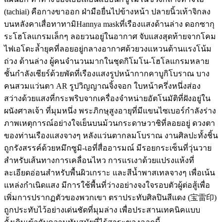
(tachiai) คือกางขาออก ฝ่ามือยื่นไปข้างหน้า ปลายนิ้วเท้าจิกลง
บนหลังคาเสื่อทาทามิHannya maskที่เรืองแสงด้านล่าง ดอกซากุ
ระโฮโลแกรมเล็กๆ ลอยวนอยู่ในอากาศ จับแสงสุดท้ายจากโคม
ไฟเอโดะล้ำยุคที่ลอยอยู่กลางอากาศด้วยวงแหวนต้านแรงโน้ม
ถ่วง ด้านล่าง ผู้คนจำนวนมากในชุดกิโมโน-โฮโลแกรมหลาย
ชั้นกำลังเชียร์ด้วยพัดที่เรืองแสงรูปหน้ากากคาบูกิโบราณ บาง
คนสวมแว่นตา AR รูปวิญญาณจิ้งจอก ใบหน้าครึ่งหนึ่งส่อง
สว่างด้วยแสงที่กระพริบจากเครื่องจำหน่ายอัตโนมัติที่ฝังอยู่ใน
ผนังศาลเจ้า ที่มุมหนึ่ง พระภิกษุสูงอายุที่มีแขนไซเบอร์กำลังร่าง
ภาพเหตุการณ์อย่างใจเย็นบนม้วนกระดาษวาชิที่ลอยอยู่ ดวงตา
ของท่านเรืองแสงจางๆ หลังแว่นตากลมโบราณ งานศิลปะทั้งชิ้น
ถูกรังสรรค์ด้วยหมึกซูมิ-เอที่สื่ออารมณ์ มีรอยกระเซ็นที่วุ่นวาย
สำหรับเส้นทางการเคลื่อนไหว การแรเงาด้วยแปรงแห้งที่
ละเอียดอ่อนสำหรับพื้นผิวเกราะ และสีน้ำพาสเทลจางๆ เพื่อเน้น
แหล่งกำเนิดแสง มีการใช้พื้นที่ว่างอย่างจงใจรอบตัวผู้ต่อสู้เพื่อ
เพิ่มการปรากฏตัวของพวกเขา ตราประทับศิลปินสีแดง (宝雷印)
ถูกประทับไว้อย่างเด่นชัดที่มุมล่าง เพื่อประสานเทคนิคแบบ