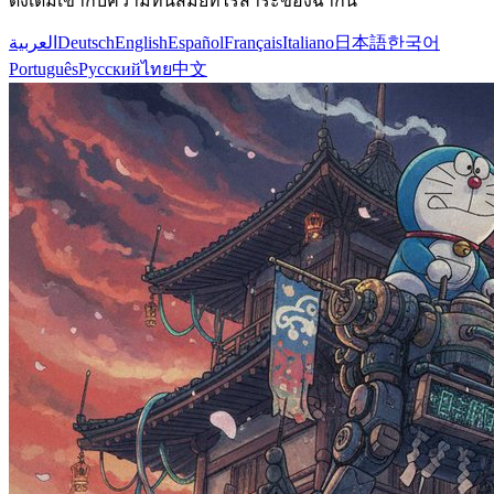
ดั้งเดิมเข้ากับความทันสมัยที่ไร้สาระของฉากนี้
العربية
Deutsch
English
Español
Français
Italiano
日本語
한국어
Português
Русский
ไทย
中文