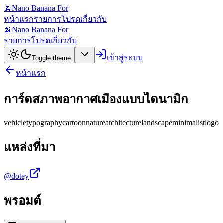
🍌
Nano Banana For
หน้าแรก
รายการโปรด
เกี่ยวกับ
🍌
Nano Banana For
รายการโปรด
เกี่ยวกับ
เข้าสู่ระบบ
Toggle theme
หน้าแรก
การ์ดสภาพอากาศเมืองแบบไดนามิก
vehicle
typography
cartoon
nature
architecture
landscape
minimalist
logo
แหล่งที่มา
@dotey
พรอมต์