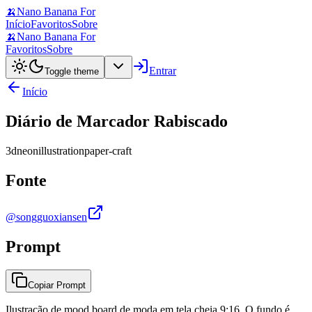
🍌
Nano Banana For
Início
Favoritos
Sobre
🍌
Nano Banana For
Favoritos
Sobre
Entrar
Toggle theme
Início
Diário de Marcador Rabiscado
3d
neon
illustration
paper-craft
Fonte
@songguoxiansen
Prompt
Copiar Prompt
Ilustração de mood board de moda em tela cheia 9:16. O fundo é