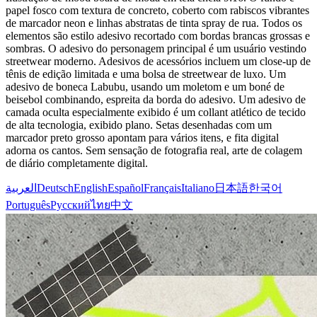
papel fosco com textura de concreto, coberto com rabiscos vibrantes
de marcador neon e linhas abstratas de tinta spray de rua. Todos os
elementos são estilo adesivo recortado com bordas brancas grossas e
sombras. O adesivo do personagem principal é um usuário vestindo
streetwear moderno. Adesivos de acessórios incluem um close-up de
tênis de edição limitada e uma bolsa de streetwear de luxo. Um
adesivo de boneca Labubu, usando um moletom e um boné de
beisebol combinando, espreita da borda do adesivo. Um adesivo de
camada oculta especialmente exibido é um collant atlético de tecido
de alta tecnologia, exibido plano. Setas desenhadas com um
marcador preto grosso apontam para vários itens, e fita digital
adorna os cantos. Sem sensação de fotografia real, arte de colagem
de diário completamente digital.
العربية
Deutsch
English
Español
Français
Italiano
日本語
한국어
Português
Русский
ไทย
中文