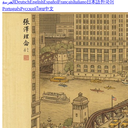
العربية
Deutsch
English
Español
Français
Italiano
日本語
한국어
Português
Русский
ไทย
中文