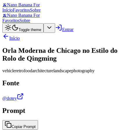
🍌
Nano Banana For
Início
Favoritos
Sobre
🍌
Nano Banana For
Favoritos
Sobre
Entrar
Toggle theme
Início
Orla Moderna de Chicago no Estilo do
Rolo de Qingming
vehicle
retro
food
architecture
landscape
photography
Fonte
@dotey
Prompt
Copiar Prompt