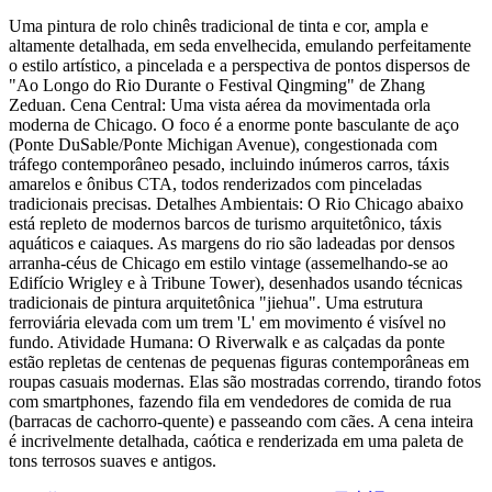
Uma pintura de rolo chinês tradicional de tinta e cor, ampla e
altamente detalhada, em seda envelhecida, emulando perfeitamente
o estilo artístico, a pincelada e a perspectiva de pontos dispersos de
"Ao Longo do Rio Durante o Festival Qingming" de Zhang
Zeduan. Cena Central: Uma vista aérea da movimentada orla
moderna de Chicago. O foco é a enorme ponte basculante de aço
(Ponte DuSable/Ponte Michigan Avenue), congestionada com
tráfego contemporâneo pesado, incluindo inúmeros carros, táxis
amarelos e ônibus CTA, todos renderizados com pinceladas
tradicionais precisas. Detalhes Ambientais: O Rio Chicago abaixo
está repleto de modernos barcos de turismo arquitetônico, táxis
aquáticos e caiaques. As margens do rio são ladeadas por densos
arranha-céus de Chicago em estilo vintage (assemelhando-se ao
Edifício Wrigley e à Tribune Tower), desenhados usando técnicas
tradicionais de pintura arquitetônica "jiehua". Uma estrutura
ferroviária elevada com um trem 'L' em movimento é visível no
fundo. Atividade Humana: O Riverwalk e as calçadas da ponte
estão repletas de centenas de pequenas figuras contemporâneas em
roupas casuais modernas. Elas são mostradas correndo, tirando fotos
com smartphones, fazendo fila em vendedores de comida de rua
(barracas de cachorro-quente) e passeando com cães. A cena inteira
é incrivelmente detalhada, caótica e renderizada em uma paleta de
tons terrosos suaves e antigos.