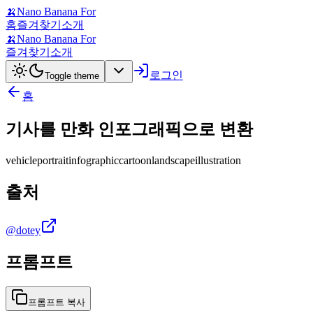
🍌
Nano Banana For
홈
즐겨찾기
소개
🍌
Nano Banana For
즐겨찾기
소개
로그인
Toggle theme
홈
기사를 만화 인포그래픽으로 변환
vehicle
portrait
infographic
cartoon
landscape
illustration
출처
@dotey
프롬프트
프롬프트 복사