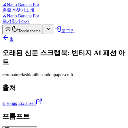
🍌
Nano Banana For
홈
즐겨찾기
소개
🍌
Nano Banana For
즐겨찾기
소개
로그인
Toggle theme
홈
오래된 신문 스크랩북: 빈티지 AI 패션 아
트
retro
nature
fashion
illustration
paper-craft
출처
@songguoxiansen
프롬프트