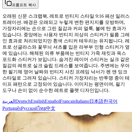
프롬프트 복사
오래된 신문 스크랩북, 레트로 빈티지 스타일 9:16 패션 일러스
트레이션. 배경은 오래되고 누렇게 변한 편지지를 모방하며,
가장자리에는 손으로 그린 질감과 커피 얼룩, 불에 탄 효과가
있습니다. 중앙에는 사용자 빈티지 의상의 스티커가 필름 그레
인 효과로 처리되었지만 흰색 스티커 테두리는 유지됩니다. 레
트로 선글라스와 꽃무늬 셔츠를 입은 라부부 인형 스티커가 옆
에 있습니다. 해체된 의류 부품에는 빈티지 가죽 재킷과 옥스
포드화 스티커가 보입니다. 숨겨진 레이어 스티커는 실크 같은
질감의 레트로 실크 슬립 드레스를 보여줍니다. 주변에는 우아
한 필기체 영어 날짜와 빈티지 사진 프레임 낙서가 펜 앤 잉크
스타일로 그려져 있습니다. 스티커 가장자리는 반투명 종이 테
이프 패턴으로 고정되어 있습니다. 이미지는 평면이며, 필기
도구나 손이 없이 순수한 레트로 플랫 디자인입니다.
العربية
Deutsch
English
Español
Français
Italiano
日本語
한국어
Português
Русский
ไทย
中文