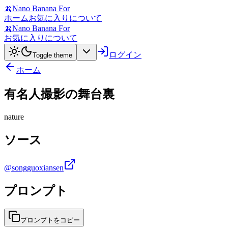
🍌
Nano Banana For
ホーム
お気に入り
について
🍌
Nano Banana For
お気に入り
について
ログイン
Toggle theme
ホーム
有名人撮影の舞台裏
nature
ソース
@songguoxiansen
プロンプト
プロンプトをコピー