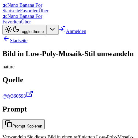
🍌
Nano Banana For
Startseite
Favoriten
Über
🍌
Nano Banana For
Favoriten
Über
Anmelden
Toggle theme
Startseite
Bild in Low-Poly-Mosaik-Stil umwandeln
nature
Quelle
@fy360593
Prompt
Prompt Kopieren
Verwandeln Sie dieses Bild in einen raffinierten Low-Poly-Mosaik-