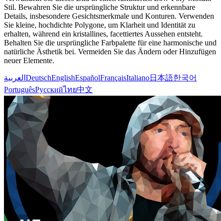
Stil. Bewahren Sie die ursprüngliche Struktur und erkennbare
Details, insbesondere Gesichtsmerkmale und Konturen. Verwenden
Sie kleine, hochdichte Polygone, um Klarheit und Identität zu
erhalten, während ein kristallines, facettiertes Aussehen entsteht.
Behalten Sie die ursprüngliche Farbpalette für eine harmonische und
natürliche Ästhetik bei. Vermeiden Sie das Ändern oder Hinzufügen
neuer Elemente.
العربية
Deutsch
English
Español
Français
Italiano
日本語
한국어
Português
Русский
ไทย
中文