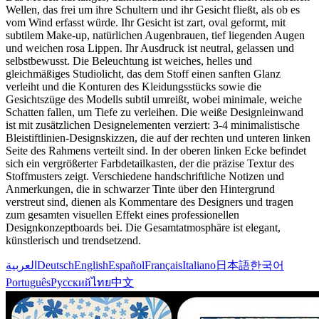
Wellen, das frei um ihre Schultern und ihr Gesicht fließt, als ob es
vom Wind erfasst würde. Ihr Gesicht ist zart, oval geformt, mit
subtilem Make-up, natürlichen Augenbrauen, tief liegenden Augen
und weichen rosa Lippen. Ihr Ausdruck ist neutral, gelassen und
selbstbewusst. Die Beleuchtung ist weiches, helles und
gleichmäßiges Studiolicht, das dem Stoff einen sanften Glanz
verleiht und die Konturen des Kleidungsstücks sowie die
Gesichtszüge des Modells subtil umreißt, wobei minimale, weiche
Schatten fallen, um Tiefe zu verleihen. Die weiße Designleinwand
ist mit zusätzlichen Designelementen verziert: 3-4 minimalistische
Bleistiftlinien-Designskizzen, die auf der rechten und unteren linken
Seite des Rahmens verteilt sind. In der oberen linken Ecke befindet
sich ein vergrößerter Farbdetailkasten, der die präzise Textur des
Stoffmusters zeigt. Verschiedene handschriftliche Notizen und
Anmerkungen, die in schwarzer Tinte über den Hintergrund
verstreut sind, dienen als Kommentare des Designers und tragen
zum gesamten visuellen Effekt eines professionellen
Designkonzeptboards bei. Die Gesamtatmosphäre ist elegant,
künstlerisch und trendsetzend.
العربية
Deutsch
English
Español
Français
Italiano
日本語
한국어
Português
Русский
ไทย
中文