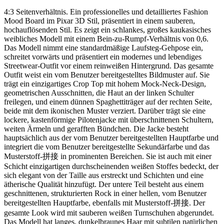
4:3 Seitenverhältnis. Ein professionelles und detailliertes Fashion
Mood Board im Pixar 3D Stil, präsentiert in einem sauberen,
hochauflösenden Stil. Es zeigt ein schlankes, großes kaukasisches
weibliches Modell mit einem Bein-zu-Rumpf-Verhältnis von 0,6.
Das Modell nimmt eine standardmäßige Laufsteg-Gehpose ein,
schreitet vorwärts und präsentiert ein modernes und lebendiges
Streetwear-Outfit vor einem reinweißen Hintergrund. Das gesamte
Outfit weist ein vom Benutzer bereitgestelltes Bildmuster auf. Sie
trägt ein einzigartiges Crop Top mit hohem Mock-Neck-Design,
geometrischen Ausschnitten, die Haut an der linken Schulter
freilegen, und einem dünnen Spaghettiträger auf der rechten Seite,
beide mit dem ikonischen Muster verziert. Darüber trägt sie eine
lockere, kastenförmige Pilotenjacke mit überschnittenen Schultern,
weiten Ärmeln und gerafften Bündchen. Die Jacke besteht
hauptsächlich aus der vom Benutzer bereitgestellten Hauptfarbe und
integriert die vom Benutzer bereitgestellte Sekundärfarbe und das
Musterstoff-拼接 in prominenten Bereichen. Sie ist auch mit einer
Schicht einzigartigen durchscheinenden weißen Stoffes bedeckt, der
sich elegant von der Taille aus erstreckt und Schichten und eine
ätherische Qualität hinzufügt. Der untere Teil besteht aus einem
geschnittenen, strukturierten Rock in einer hellen, vom Benutzer
bereitgestellten Hauptfarbe, ebenfalls mit Musterstoff-拼接. Der
gesamte Look wird mit sauberen weißen Turnschuhen abgerundet.
Das Modell hat langes, dunkelbraunes Haar mit subtilen natürlichen