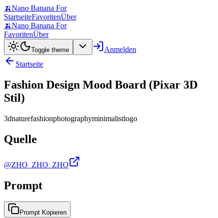
🍌
Nano Banana For
Startseite
Favoriten
Über
🍌
Nano Banana For
Favoriten
Über
Anmelden
Toggle theme
Startseite
Fashion Design Mood Board (Pixar 3D
Stil)
3d
nature
fashion
photography
minimalist
logo
Quelle
@ZHO_ZHO_ZHO
Prompt
Prompt Kopieren