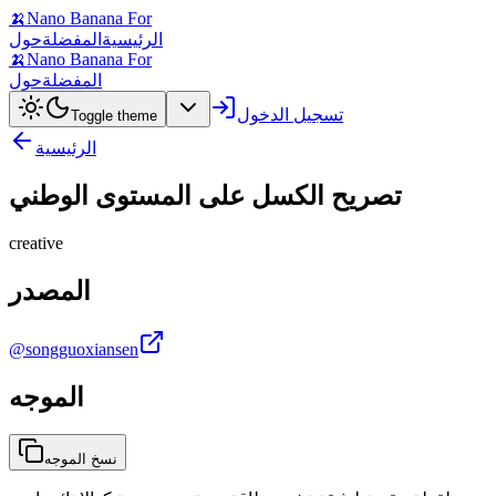
🍌
Nano Banana For
الرئيسية
المفضلة
حول
🍌
Nano Banana For
المفضلة
حول
تسجيل الدخول
Toggle theme
الرئيسية
تصريح الكسل على المستوى الوطني
creative
المصدر
@songguoxiansen
الموجه
نسخ الموجه