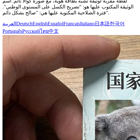
لقطة مقربة لوثيقة تشبه بطاقة هوية، مع صورة كوالا نائم. اسم
الوثيقة المكتوب عليها هو: "تصريح الكسل على المستوى الوطني".
فترة الصلاحية المكتوبة عليها هي: "صالح بشكل دائم".
한국어
日本語
Italiano
Français
Español
English
Deutsch
العربية
Português
Русский
ไทย
中文