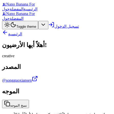
🍌
Nano Banana For
الرئيسية
المفضلة
حول
🍌
Nano Banana For
المفضلة
حول
تسجيل الدخول
Toggle theme
الرئيسية
أهلاً أيها الأرضيون!
creative
المصدر
@songguoxiansen
الموجه
نسخ الموجه