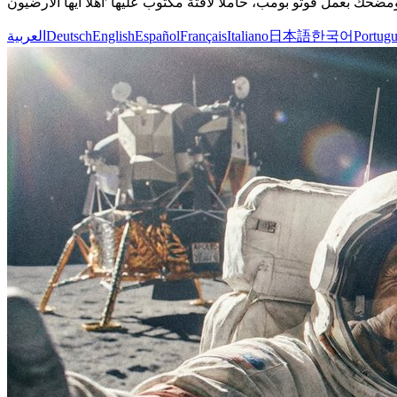
Portugu
한국어
日本語
Italiano
Français
Español
English
Deutsch
العربية