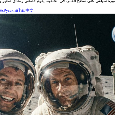
ês
Русский
ไทย
中文