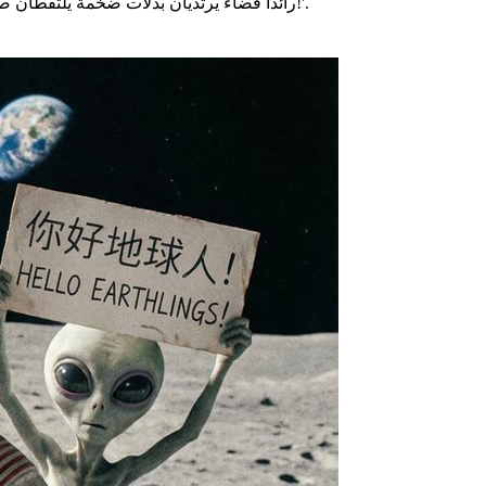
رائدا فضاء يرتديان بدلات ضخمة يلتقطان صورة سيلفي على سطح القمر. في الخلفية، يقوم فضائي رمادي صغير ومضحك بعمل فوتو بومب، حاملاً لافتة مكتوب عليها 'أهلاً أيها الأرضيون!'.