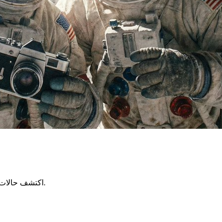
أسرع وأرخص من Pro! اكتشف حالات الاستخدام المختارة لإلهام مشاريعك الإبداعية.